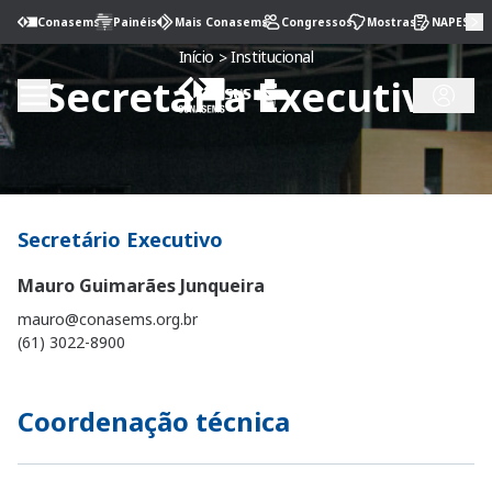
Conasems
Painéis
Mais Conasems
Congressos
Mostras
NAPES
Institucional
Início
>
Secretaria Executiva
Secretário Executivo
Mauro Guimarães Junqueira
mauro@conasems.org.br
(61) 3022-8900
Coordenação técnica