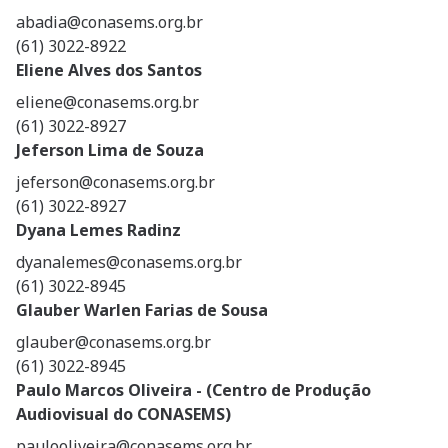
abadia@conasems.org.br
(61) 3022-8922
Eliene Alves dos Santos
eliene@conasems.org.br
(61) 3022-8927
Jeferson Lima de Souza
jeferson@conasems.org.br
(61) 3022-8927
Dyana Lemes Radinz
dyanalemes@conasems.org.br
(61) 3022-8945
Glauber Warlen Farias de Sousa
glauber@conasems.org.br
(61) 3022-8945
Paulo Marcos Oliveira - (Centro de Produção
Audiovisual do CONASEMS)
paulooliveira@conasems.org.br