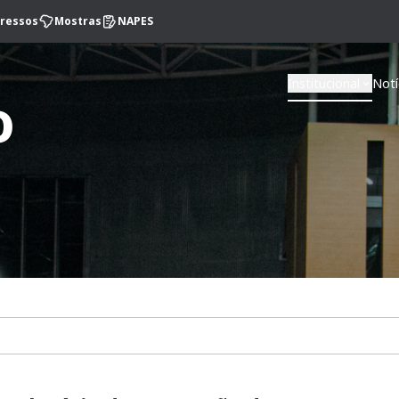
ressos
Mostras
NAPES
Institucional
Notí
o