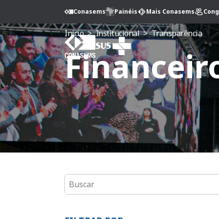
Conasems
Painéis
Mais Conasems
Cong
Início
>
Institucional
>
Transparência
Financeir