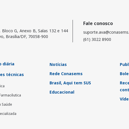
Fale conosco
, Bloco G, Anexo B, Salas 132 e 144
suporte.ava@conasems.
vo, Brasília/DF, 70058-900
(61) 3022 8900
 diária
Notícias
Publ
Rede Conasems
Bole
es técnicas
Brasil, Aqui tem SUS
Rec
ica
con
Educacional
 Farmacêutica
Víde
m Saúde
ecializada