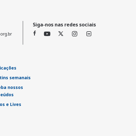
Siga-nos nas redes sociais
org.br
icações
tins semanais
eba nossos
teúdos
os e Lives