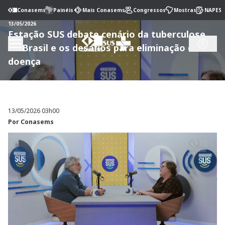
Conasems
Painéis
Mais Conasems
Congressos
Mostras
NAPES
13/05/2026
Estação SUS debate cenário da tuberculose
no Brasil e os desafios para eliminação da
doença
13/05/2026 03h00
Por
Conasems