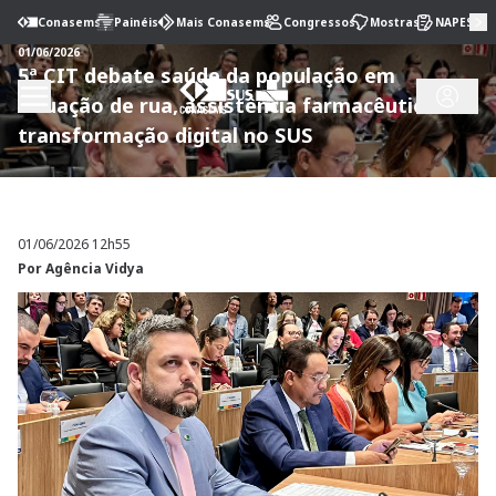
Conasems
Painéis
Mais Conasems
Congressos
Mostras
NAPES
01/06/2026
5ª CIT debate saúde da população em
situação de rua, assistência farmacêutica e
transformação digital no SUS
01/06/2026 12h55
Por
Agência Vidya