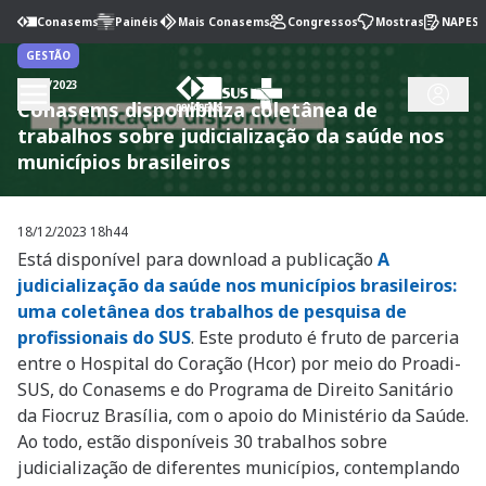
Conasems
Painéis
Mais Conasems
Congressos
Mostras
NAPES
GESTÃO
18/12/2023
Conasems disponibiliza coletânea de
trabalhos sobre judicialização da saúde nos
municípios brasileiros
18/12/2023 18h44
Está disponível para download a publicação
A
judicialização da saúde nos municípios brasileiros:
uma coletânea dos trabalhos de pesquisa de
profissionais do SUS
. Este produto é fruto de parceria
entre o Hospital do Coração (Hcor) por meio do Proadi-
SUS, do Conasems e do Programa de Direito Sanitário
da Fiocruz Brasília, com o apoio do Ministério da Saúde.
Ao todo, estão disponíveis 30 trabalhos sobre
judicialização de diferentes municípios, contemplando