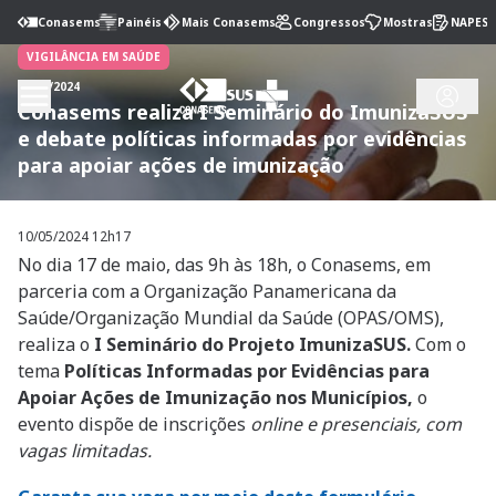
Conasems
Painéis
Mais Conasems
Congressos
Mostras
NAPES
VIGILÂNCIA EM SAÚDE
10/05/2024
Conasems realiza I Seminário do ImunizaSUS
e debate políticas informadas por evidências
para apoiar ações de imunização
10/05/2024 12h17
No dia 17 de maio, das 9h às 18h, o Conasems, em
parceria com a Organização Panamericana da
Saúde/Organização Mundial da Saúde (OPAS/OMS),
realiza o
I Seminário do Projeto ImunizaSUS.
Com o
tema
Políticas Informadas por Evidências para
Apoiar Ações de Imunização nos Municípios,
o
evento dispõe de inscrições
online e presenciais, com
vagas limitadas.