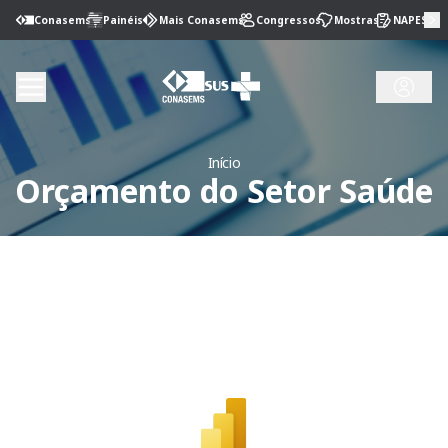
Conasems
Painéis
Mais Conasems
Congressos
Mostras
NAPES
Início
Orçamento do Setor Saúde