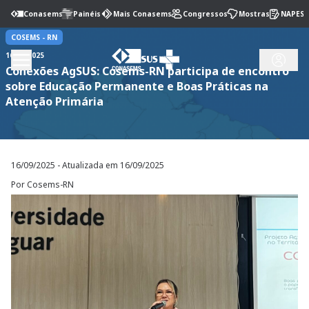
Conasems
Painéis
Mais Conasems
Congressos
Mostras
NAPES
COSEMS -
RN
16/09/2025
Conexões AgSUS: Cosems-RN participa de encontro
sobre Educação Permanente e Boas Práticas na
Atenção Primária
16/09/2025
- Atualizada em
16/09/2025
Por Cosems-RN