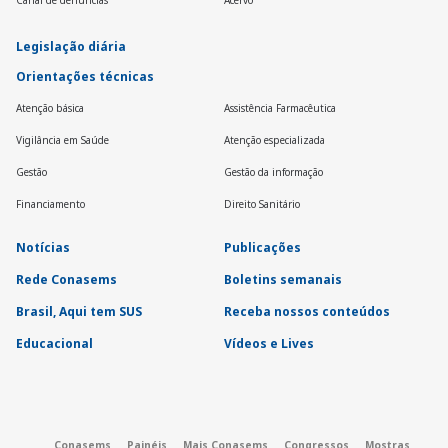
Canal de denúncias
Acervo
Legislação diária
Orientações técnicas
Atenção básica
Assistência Farmacêutica
Vigilância em Saúde
Atenção especializada
Gestão
Gestão da informação
Financiamento
Direito Sanitário
Notícias
Publicações
Rede Conasems
Boletins semanais
Brasil, Aqui tem SUS
Receba nossos conteúdos
Educacional
Vídeos e Lives
Conasems
Painéis
Mais Conasems
Congressos
Mostras