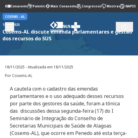
Conasems
Painéis
Mais Conasems
Congressos
Mostras
NAPES
COSEMS -
AL
18/11/2025
Cosems-AL discute emenda parlamentares e gestão
dos recursos do SUS
18/11/2025
- Atualizada em
18/11/2025
Por Cosems-AL
A cautela com o cadastro das emendas
parlamentares e o uso adequado desses recursos
por parte dos gestores da saúde, foram a tônica
das discussões dessa segunda-feira (17) do I
Seminário de Integração do Conselho de
Secretarias Municipais de Saúde de Alagoas
(Cosems-AL), que ocorre em Penedo até esta terça-