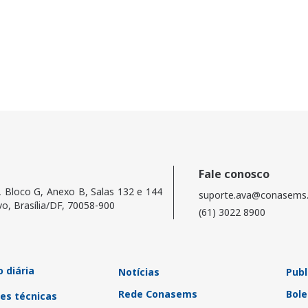
Fale conosco
, Bloco G, Anexo B, Salas 132 e 144
suporte.ava@conasems.
vo, Brasília/DF, 70058-900
(61) 3022 8900
 diária
Notícias
Publ
Rede Conasems
Bole
es técnicas