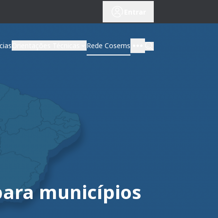
Entrar
cias
Orientações Técnicas
Rede Cosems
para municípios