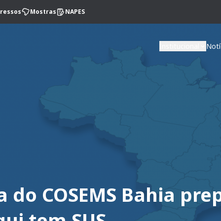
ressos
Mostras
NAPES
Institucional
Notí
ita do COSEMS Bahia pre
qui tem SUS