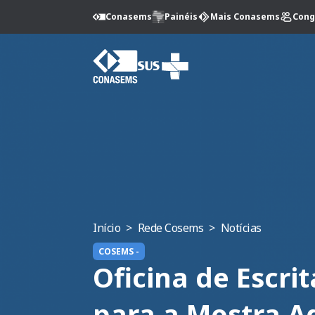
Conasems
Painéis
Mais Conasems
Cong
Início
>
Rede Cosems
>
Notícias
COSEMS -
Oficina de Escr
para a Mostra A